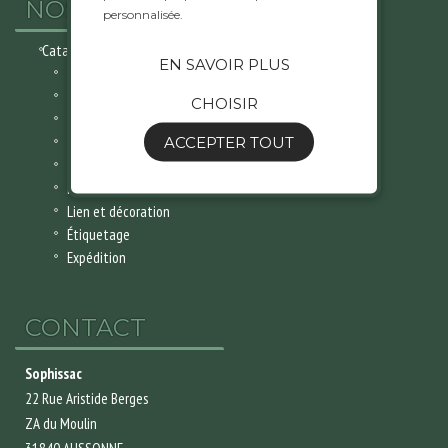
NOS PRODUITS
personnalisée.
Catalogue
EN SAVOIR PLUS
Contenant alimentaire
Support alimentaire
CHOISIR
Sac
ACCEPTER TOUT
Art de la table
Hygiene
Matériel
Lien et décoration
Étiquetage
Expédition
CONTACT
Sophissac
22 Rue Aristide Berges
ZA du Moulin