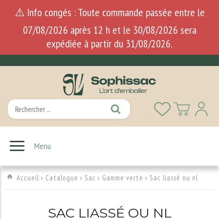
⚠️ Info congés : Toute commande passée entre le
07/08/2026 après 12 h et le 30/08/2026 sera
expédiée à partir du 31/08/2026.
Menu
Accueil
›
Catalogue
›
Sac
›
Gamme verte
›
Sac liassé ou nl
SAC LIASSÉ OU NL