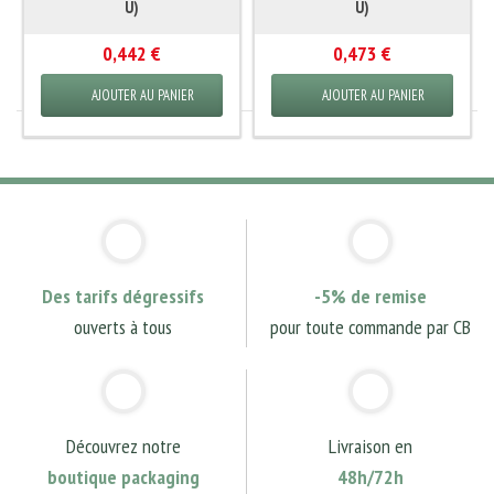
U)
U)
0,442 €
0,473 €
AJOUTER AU PANIER
AJOUTER AU PANIER
Des tarifs dégressifs
-5% de remise
ouverts à tous
pour toute commande par CB
Découvrez notre
Livraison en
boutique packaging
48h/72h