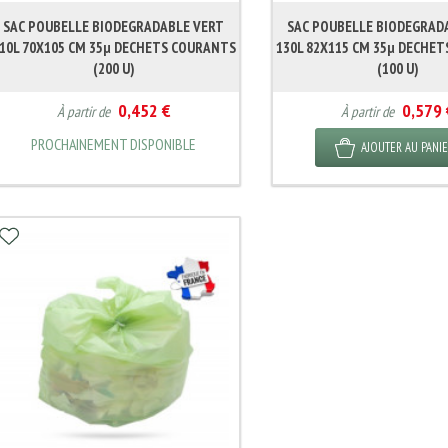
SAC POUBELLE BIODEGRADABLE VERT
SAC POUBELLE BIODEGRAD
10L 70X105 CM 35µ DECHETS COURANTS
130L 82X115 CM 35µ DECHE
(200 U)
(100 U)
0,452 €
0,579 
À partir de
À partir de
PROCHAINEMENT DISPONIBLE
AJOUTER AU PANI