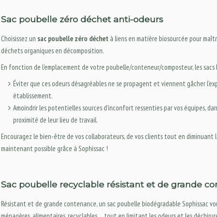
Sac poubelle zéro déchet anti-odeurs
Choisissez un
sac poubelle zéro déchet
à liens en matière biosourcée pour maîtr
déchets organiques en décomposition.
En fonction de l’emplacement de votre poubelle/conteneur/composteur, les sacs 
Éviter que ces odeurs désagréables ne se propagent et viennent gâcher l’ex
établissement.
Amoindrir les potentielles sources d’inconfort ressenties par vos équipes, da
proximité de leur lieu de travail.
Encouragez le bien-être de vos collaborateurs, de vos clients tout en diminuant
maintenant possible grâce à Sophissac !
Sac poubelle recyclable résistant et de grande c
Résistant et de grande contenance, un sac poubelle biodégradable Sophissac vou
ménagères, alimentaires, recyclables… tout en limitant les odeurs et les déchirur