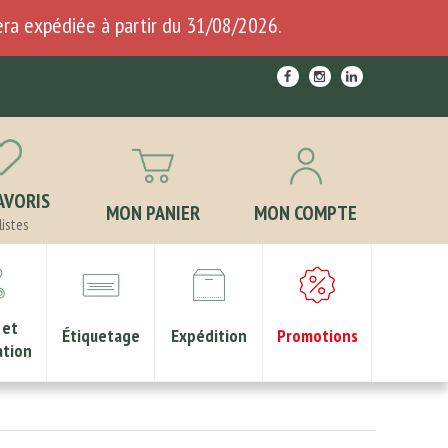
ra expédiée à partir du 31/08/2026.
AVORIS
MON PANIER
MON COMPTE
listes
 et
Étiquetage
Expédition
Promotions
ation