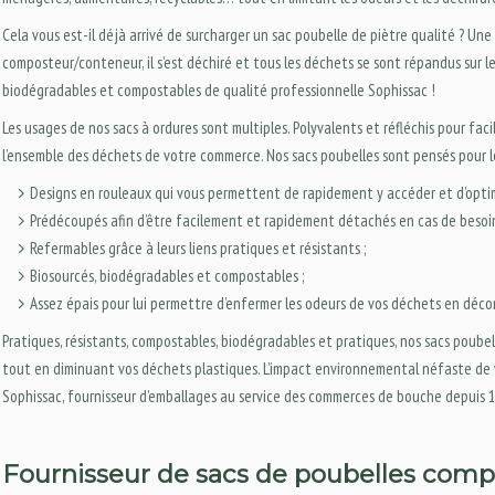
Cela vous est-il déjà arrivé de surcharger un sac poubelle de piètre qualité ? Une
composteur/conteneur, il s’est déchiré et tous les déchets se sont répandus sur l
biodégradables et compostables de qualité professionnelle Sophissac !
Les usages de nos sacs à ordures sont multiples. Polyvalents et réfléchis pour fac
l’ensemble des déchets de votre commerce. Nos sacs poubelles sont pensés pour le
Designs en rouleaux qui vous permettent de rapidement y accéder et d’optim
Prédécoupés afin d’être facilement et rapidement détachés en cas de besoin
Refermables grâce à leurs liens pratiques et résistants ;
Biosourcés, biodégradables et compostables ;
Assez épais pour lui permettre d’enfermer les odeurs de vos déchets en déco
Pratiques, résistants, compostables, biodégradables et pratiques, nos sacs poubel
tout en diminuant vos déchets plastiques. L’impact environnemental néfaste de 
Sophissac, fournisseur d’emballages au service des commerces de bouche depuis 
Fournisseur de sacs de poubelles comp