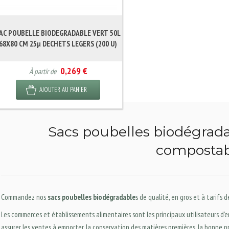
AC POUBELLE BIODEGRADABLE VERT 50L
68X80 CM 25µ DECHETS LEGERS (200 U)
0,269 €
À partir de
AJOUTER AU PANIER
Sacs poubelles biodégradab
compostab
Commandez nos
sacs poubelles biodégradable
s de qualité, en gros et à tarifs 
Les commerces et établissements alimentaires sont les principaux utilisateurs d’e
assurer les ventes à emporter, la conservation des matières premières, la bonne pr