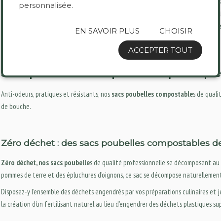
Utilisable pour tout type de déchet : disposez-y vos déchets et, une fois le sa
personnalisée.
conteneur correspondant. Vous pourrez ensuite recycler, composter ou réutili
Polyvalent : c’est vous qui choisissez l’usage que vous souhaitez faire de nos
EN SAVOIR PLUS
CHOISIR
disponibles à tarifs dégressifs dans notre boutique en ligne Sophissac !
ACCEPTER TOUT
Sacs poubelles compostables | Pratique
Anti-odeurs, pratiques et résistants, nos
sacs poubelles compostable
s de quali
de bouche.
Zéro déchet : des sacs poubelles compostables de
Zéro déchet, nos sacs poubelle
s de qualité professionnelle se décomposent au 
pommes de terre et des épluchures d’oignons, ce sac se décompose naturellement
Disposez-y l’ensemble des déchets engendrés par vos préparations culinaires et j
la création d’un fertilisant naturel au lieu d’engendrer des déchets plastiques