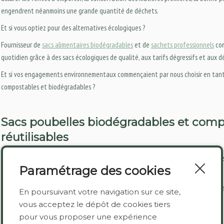
engendrent néanmoins une grande quantité de déchets.
Et si vous optiez pour des alternatives écologiques ?
Fournisseur de
sacs alimentaires biodégradables
et de
sachets professionnels
com
quotidien grâce à des sacs écologiques de qualité, aux tarifs dégressifs et aux dél
Et si vos engagements environnementaux commençaient par nous choisir en tant q
compostables et biodégradables ?
Sacs poubelles biodégradables et compo
réutilisables
Choisissez des
sacs poubelles biodégradables et compostable
s de qualité chez
Paramétrage des cookies
nombreux avantages pour votre commerce de bouche :
Grande contenance : nos sacs sont disponibles en diverses dimensions afin d
En poursuivant votre navigation sur ce site,
Résistants aux poids importants : biodégradable ne signifie pas fin et fragile
vous acceptez le dépôt de cookies tiers
de grande contenance sont résistants.
pour vous proposer une expérience