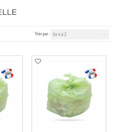
ELLE
Trier par :
De A à Z