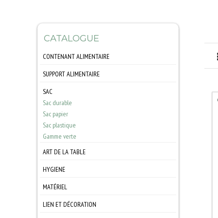
CATALOGUE
CONTENANT ALIMENTAIRE
Barquette
SUPPORT ALIMENTAIRE
Boite
Film
Bol
SAC
Papier
Corbeille
Sac durable
Support cartonné
Pot
Sac papier
Autres
Gamme verte
Sac plastique
Gamme verte
Gamme verte
ART DE LA TABLE
Nappage
HYGIENE
Vaisselle
Accessoire
Gamme verte
MATÉRIEL
Essuyage
Complement
Petit matériel
Entretien
LIEN ET DÉCORATION
Ustensile
Bebe
Ruban