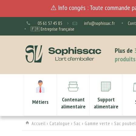
⚠️ Info congés : Toute commande pa
05 61 57 45 85
>
info@sophissac.fr
Cont
🇫🇷 Entreprise française
Plus de
produits
Contenant
Support
Métiers
alimentaire
alimentaire
Accueil
›
Catalogue
›
Sac
›
Gamme verte
›
Sac poubel