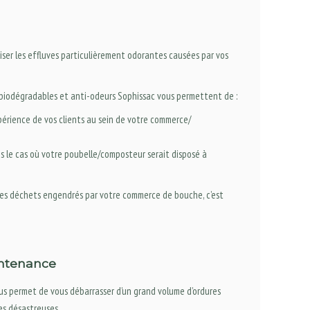
iser les effluves particulièrement odorantes causées par vos
biodégradables et anti-odeurs Sophissac vous permettent de :
périence de vos clients au sein de votre commerce/
ns le cas où votre poubelle/composteur serait disposé à
 les déchets engendrés par votre commerce de bouche, c’est
ontenance
s permet de vous débarrasser d’un grand volume d’ordures
es désastreuses.