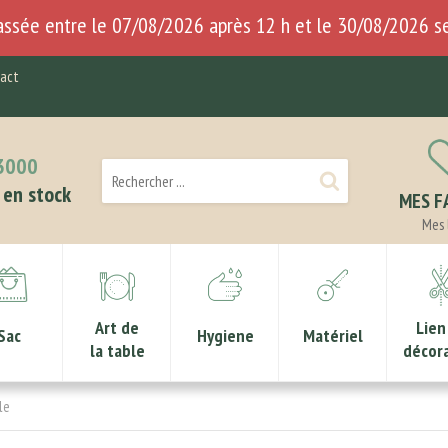
ssée entre le 07/08/2026 après 12 h et le 30/08/2026 se
act
3000
en stock
MES F
Mes 
Art de
Lien
Sac
Hygiene
Matériel
la table
décor
le