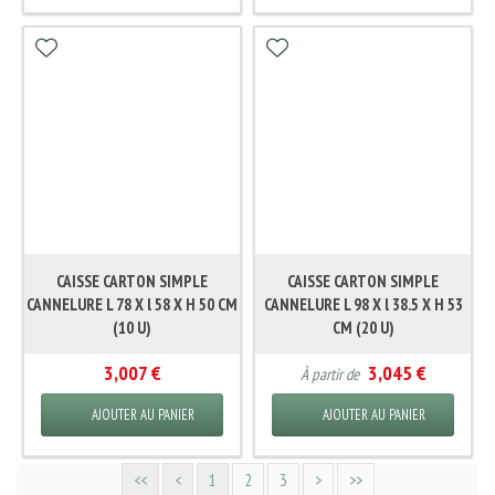
CAISSE CARTON SIMPLE
CAISSE CARTON SIMPLE
CANNELURE L 78 X l 58 X H 50 CM
CANNELURE L 98 X l 38.5 X H 53
(10 U)
CM (20 U)
3,007 €
3,045 €
À partir de
AJOUTER AU PANIER
AJOUTER AU PANIER
<<
<
1
2
3
>
>>