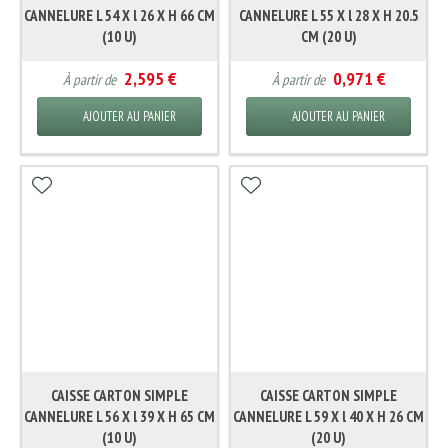
CANNELURE L 54 X l 26 X H 66 CM
CANNELURE L 55 X l 28 X H 20.5
(10 U)
CM (20 U)
2,595 €
0,971 €
À partir de
À partir de
AJOUTER AU PANIER
AJOUTER AU PANIER
CAISSE CARTON SIMPLE
CAISSE CARTON SIMPLE
CANNELURE L 56 X l 39 X H 65 CM
CANNELURE L 59 X l 40 X H 26 CM
(10 U)
(20 U)