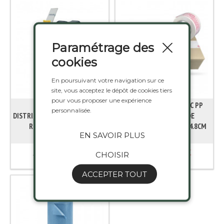
Paramétrage des
cookies
En poursuivant votre navigation sur ce
site, vous acceptez le dépôt de cookies tiers
pour vous proposer une expérience
RUBAN ADHESIF BLANC PP
personnalisée.
DISTRIBUTEUR PISTOLET POUR
IMPRESSION "BANDE
RUBAN ADHESIF (1 U)
GARANTIE"EN BOBINE 4.8CM
EN SAVOIR PLUS
100M 32µ (6 U)
8,946 €
2,558 €
À partir de
À partir de
CHOISIR
ACCEPTER TOUT