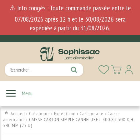
⚠️ Info congés : Toute commande passée entre le
07/08/2026 après 12 h et le 30/08/2026 sera
expédiée à partir du 31/08/2026.
Menu
Accueil
›
Catalogue
›
Expédition
›
Cartonnage
›
Caisse
americaine
› CAISSE CARTON SIMPLE CANNELURE L 400 X l 300 X H
540 MM (25 U)