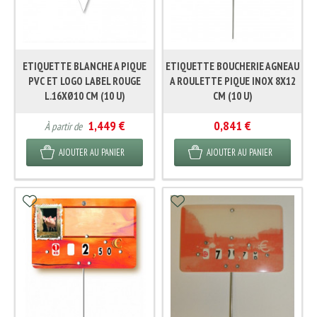
ETIQUETTE BLANCHE A PIQUE
ETIQUETTE BOUCHERIE AGNEAU
PVC ET LOGO LABEL ROUGE
A ROULETTE PIQUE INOX 8X12
L.16XØ10 CM (10 U)
CM (10 U)
1,449 €
0,841 €
À partir de
AJOUTER AU PANIER
AJOUTER AU PANIER