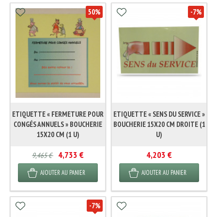
50
%
-7
%
ETIQUETTE « FERMETURE POUR
ETIQUETTE « SENS DU SERVICE »
CONGÉS ANNUELS » BOUCHERIE
BOUCHERIE 15X20 CM DROITE (1
15X20 CM (1 U)
U)
4,733 €
4,203 €
9,465 €
AJOUTER AU PANIER
AJOUTER AU PANIER
-7
%