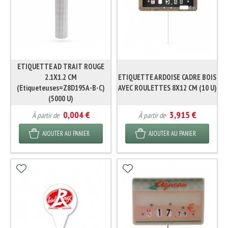
ETIQUETTE AD TRAIT ROUGE
2.1X1.2 CM
ETIQUETTE ARDOISE CADRE BOIS
(Etiqueteuses=Z8D195A-B-C)
AVEC ROULETTES 8X12 CM (10 U)
(5000 U)
0,004 €
3,915 €
À partir de
À partir de
AJOUTER AU PANIER
AJOUTER AU PANIER