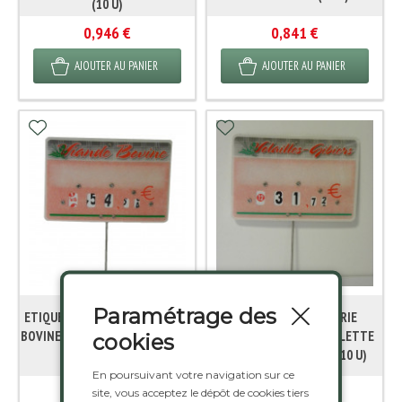
(10 U)
0,946 €
0,841 €
AJOUTER AU PANIER
AJOUTER AU PANIER
Paramétrage des
ETIQUETTE BOUCHERIE VIANDE
ETIQUETTE BOUCHERIE
BOVINE A ROULETTE PIQUE INOX
VOLAILLE/GIBIER A ROULETTE
cookies
8X12 CM (10 U)
PIQUE INOX 8X12 CM (10 U)
En poursuivant votre navigation sur ce
0,841 €
0,841 €
site, vous acceptez le dépôt de cookies tiers