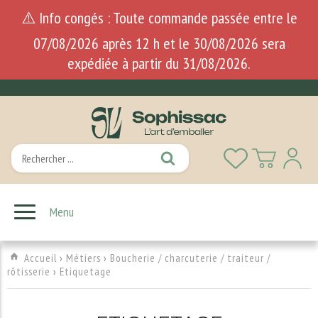
⚠️ Info congés : Toute commande passée entre le
07/08/2026 après 12 h et le 30/08/2026 sera
expédiée à partir du 31/08/2026.
Menu
Accueil
›
Métiers
›
Boucherie / charcuterie / traiteur /
rôtisserie
›
Etiquetage