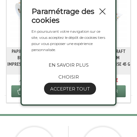
Paramétrage des
cookies
En poursuivant votre navigation sur ce
site, vous acceptez le dépôt de cookies tiers
pour vous proposer une expérience
personnalisée.
PAPIER MOUSSELINE KRAFT
PAPIER MOUSSELINE KRAFT
BLANC BOBINE 33 CM
BLANC BOBINE 50 CM
IMPRESSION GOURMANDISE 45 G
IMPRESSION GOURMANDISE 45 G
EN SAVOIR PLUS
(7 KG)
(10 KG)
CHOISIR
2,575 €
2,575 €
À partir de
À partir de
ACCEPTER TOUT
AJOUTER AU PANIER
AJOUTER AU PANIER