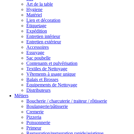
Art de la table
Hygiene
Matériel
Lien et décoration
Étiquetage
Expédition
Entretien intérieur
Entretien extérieur
Accessoires
Essuyage
Sac poubelle
Contenants et pulvérisation
Textiles de Nettoyage
Vêtements à usage unique
Balais et Brosses
Équipements de Nettoyage
Distributeurs
Métiers
Boucherie / charcuterie / traiteur / rôtisserie
Boulangerie/pâtisserie
Cremerie
Pizzeria
Poissonnerie
Primeur
Restauration/restauration rapide/asiatique