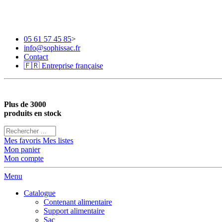
⚠️ Info congés : Toute commande passée entre le 
05 61 57 45 85
>
info@sophissac.fr
Contact
🇫🇷 Entreprise française
Plus de
3000
produits
en stock
Mes favoris
Mes listes
Mon panier
Mon compte
Menu
Catalogue
Contenant alimentaire
Support alimentaire
Sac