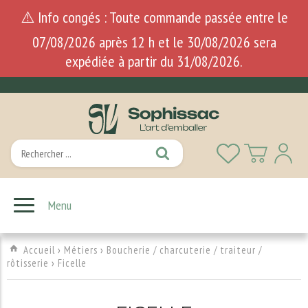
⚠️ Info congés : Toute commande passée entre le
07/08/2026 après 12 h et le 30/08/2026 sera
expédiée à partir du 31/08/2026.
Menu
Accueil
›
Métiers
›
Boucherie / charcuterie / traiteur /
rôtisserie
›
Ficelle