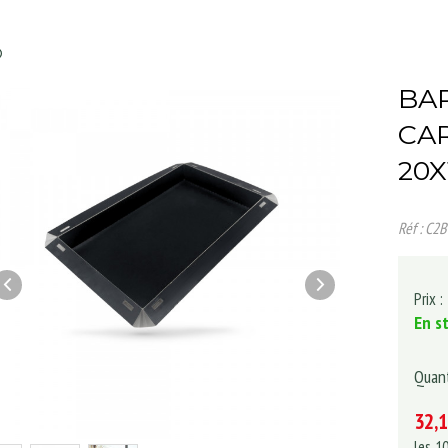
BA
CAR
20X
Réf : C2
Prix :
En s
Quant
32,
les
1