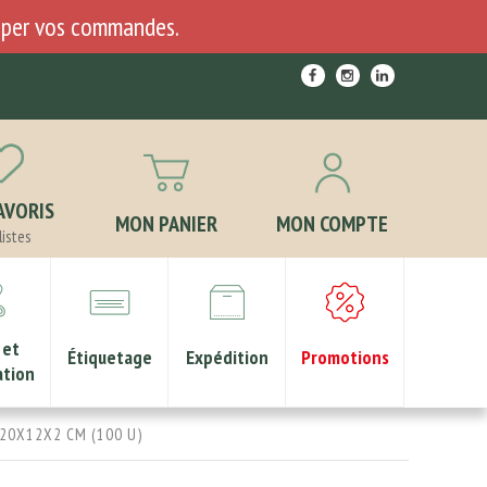
ciper vos commandes.
AVORIS
MON PANIER
MON COMPTE
listes
 et
Étiquetage
Expédition
Promotions
ation
20X12X2 CM (100 U)