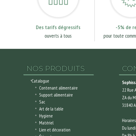
Des tarifs dégressifs
-5% de r
ouverts à tous
pour toute comm
NOS PRODUITS
CO
Catalogue
Sophiss
Contenant alimentaire
22 Rue A
Support alimentaire
ZA du M
Sac
31840 
Art de la table
Hygiene
Horaires
Matériel
Du lundi
Lien et décoration
De 8h à