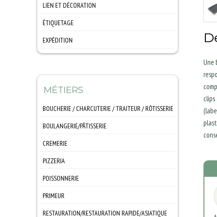
Entretien
LIEN ET DÉCORATION
Ustensile
Bebe
Ruban
ÉTIQUETAGE
Adultes
Attache
D
Étiquette
Juniors
Accessoire de déco
EXPÉDITION
Accessoire
Déco
Cartonnage
Une 
Protection
respo
comp
MÉTIERS
clips
BOUCHERIE / CHARCUTERIE / TRAITEUR / RÔTISSERIE
(labe
Barquette
plast
BOULANGERIE/PÂTISSERIE
Boite
conse
Boite
Etiquetage
CREMERIE
Bolduc
Ficelle
Boite
Corbeille
PIZZERIA
Film
Corbeille
Etiquetage
Accessoires a pizza
Mignardise/mise en
Etiquetage
POISSONNERIE
Feves
Boite a pizza
Moule
Lyre/fil
Elastique
Papier
Sacs
PRIMEUR
Papier/film
Papier
Etiquetage
Ruban pvc/cello
Corbeille
Plateau/support
Plateau
Film polypro.
RESTAURATION/RESTAURATION RAPIDE/ASIATIQUE
Sac