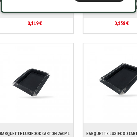
COUVERCLE RPET BARQUETTE LUXIFOOD
BARQUETTE LUXIFOOD CAR
450 ML 21X12.5X4 CM (100 U)
INT. NOIR 9X7X2 CM (1
0,119 €
0,158 €
BARQUETTE LUXIFOOD CARTON 260ML
BARQUETTE LUXIFOOD CAR