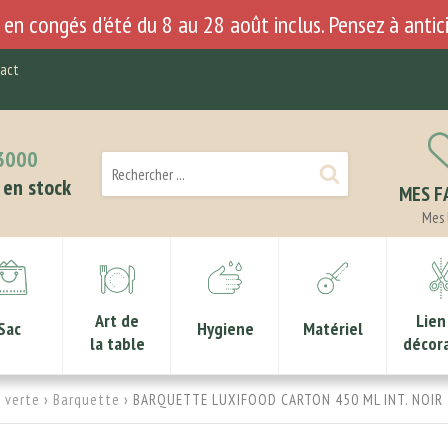
en congés d'été du 8 au 28 août inclus. Pensez à anti
act
3000
en stock
MES F
Mes 
Art de
Lien
Sac
Hygiene
Matériel
la table
décor
 verte
›
Barquette
› BARQUETTE LUXIFOOD CARTON 450 ML INT. NOIR 