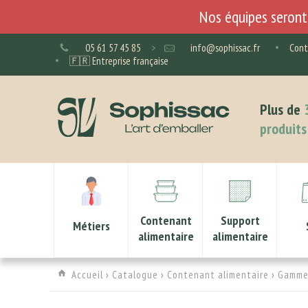
Nos équipes seront 
05 61 57 45 85
>
info@sophissac.fr
Cont
🇫🇷 Entreprise française
Plus de
produits
Contenant
Support
Métiers
alimentaire
alimentaire
Accueil
›
Catalogue
›
Contenant alimentaire
›
Gamme