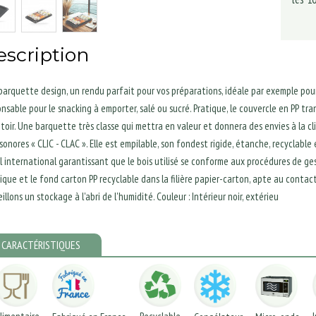
escription
barquette design, un rendu parfait pour vos préparations, idéale par exemple pou
nsable pour le snacking à emporter, salé ou sucré. Pratique, le couvercle en PP tr
toir. Une barquette très classe qui mettra en valeur et donnera des envies à la 
 sonores « CLIC - CLAC ». Elle est empilable, son fondest rigide, étanche, recyclab
l international garantissant que le bois utilisé se conforme aux procédures de gest
ique et le fond carton PP recyclable dans la filière papier-carton, apte au contac
illons un stockage à l'abri de l'humidité. Couleur : Intérieur noir, extérieu
CARACTÉRISTIQUES