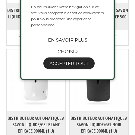
En poursuivant votre navigation sur ce
DISTRIBUTEUR MANUEL A SAVON
DISTRIBUTEUR MANUEL A SAVON
site, vous acceptez le dépôt de cookies tiers
LIQUIDE/GEL GRIS EFIKACE 1100
LIQUIDE/GEL INOX EFIKACE 500
pour vous proposer une expérience
ML (1 U)
ML (1 U)
personnalisée.
15,160 €
25,719 €
À partir de
À partir de
EN SAVOIR PLUS
CHOISIR
ACCEPTER TOUT
DISTRIBUTEUR AUTOMATIQUE A
DISTRIBUTEUR AUTOMATIQUE A
SAVON LIQUIDE/GEL BLANC
SAVON LIQUIDE/GEL NOIR
EFIKACE 900ML (1 U)
EFIKACE 900ML (1 U)