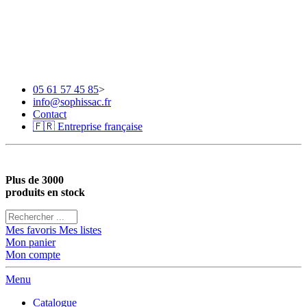
⚠️ Info congés : Toute commande passée entre
le 07/08/2026 après 12 h et le 30/08/2026 sera
expédiée à partir du 31/08/2026.
05 61 57 45 85
>
info@sophissac.fr
Contact
🇫🇷 Entreprise française
Plus de
3000
produits
en stock
Mes favoris
Mes listes
Mon panier
Mon compte
Menu
Catalogue